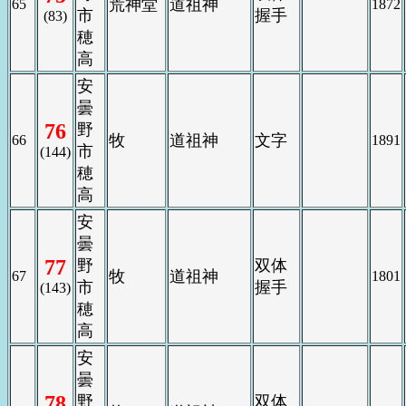
荒神堂
道祖神
65
1872
市
握手
(83)
穂
高
安
曇
76
野
牧
道祖神
文字
66
1891
市
(144)
穂
高
安
曇
77
野
双体
牧
道祖神
67
1801
市
握手
(143)
穂
高
安
曇
78
野
双体