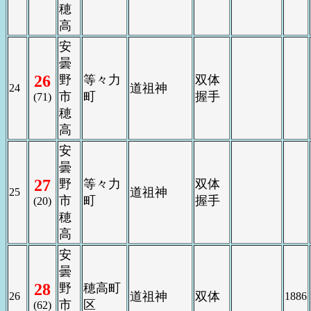
穂
高
安
曇
26
野
等々力
双体
道祖神
24
市
町
握手
(71)
穂
高
安
曇
27
野
等々力
双体
道祖神
25
市
町
握手
(20)
穂
高
安
曇
28
野
穂高町
道祖神
双体
26
1886
市
区
(62)