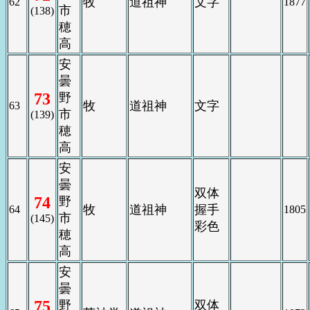
牧
道祖神
文字
62
1877
市
(138)
穂
高
安
曇
73
野
牧
道祖神
文字
63
市
(139)
穂
高
安
曇
双体
74
野
牧
道祖神
握手
64
1805
市
(145)
彩色
穂
高
安
曇
75
野
双体