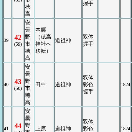
握手
穂
高
安
曇
本郷
42
野
（穂高
双体
道祖神
39
市
神社へ
握手
(59)
穂
移転）
高
安
曇
双体
43
野
田中
道祖神
彩色
40
1824
市
(50)
握手
穂
高
安
曇
双体
44
野
上原
道祖神
彩色
41
1824