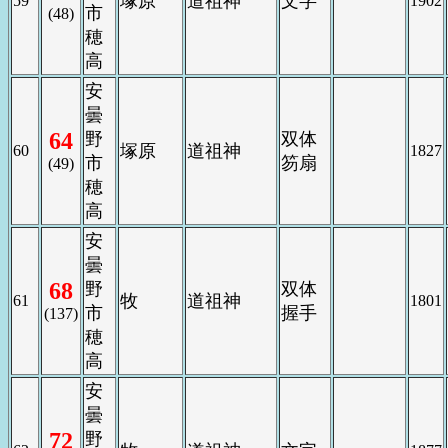
塚原
道祖神
文字
59
1902
市
(48)
穂
高
安
曇
64
野
双体
塚原
道祖神
60
1827
市
笏扇
(49)
穂
高
安
曇
68
野
双体
牧
道祖神
61
1801
市
握手
(137)
穂
高
安
曇
72
野