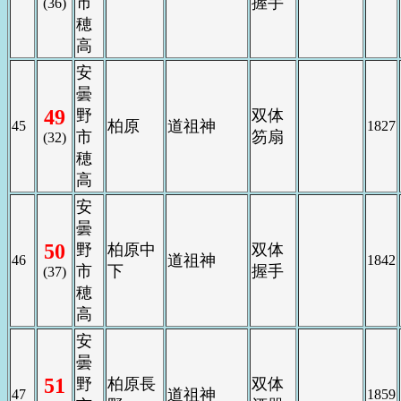
市
握手
(36)
穂
高
安
曇
49
野
双体
柏原
道祖神
45
1827
市
笏扇
(32)
穂
高
安
曇
50
野
柏原中
双体
道祖神
46
1842
市
下
握手
(37)
穂
高
安
曇
51
野
柏原長
双体
道祖神
47
1859