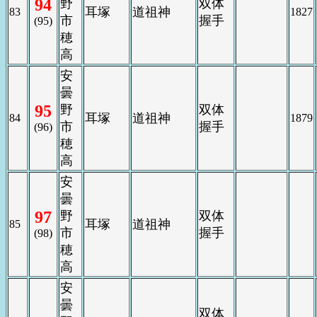
94
野
双体
耳塚
道祖神
83
1827
市
握手
(95)
穂
高
安
曇
95
野
双体
耳塚
道祖神
84
1879
市
握手
(96)
穂
高
安
曇
97
野
双体
耳塚
道祖神
85
市
握手
(98)
穂
高
安
曇
双体