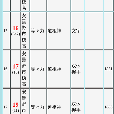
穂
高
安
曇
16
野
等々力
道祖神
文字
15
市
(342)
穂
高
安
曇
17
野
双体
等々力
道祖神
16
1831
市
握手
(18)
穂
高
安
曇
19
野
双体
等々力
道祖神
17
1885
市
握手
(11)