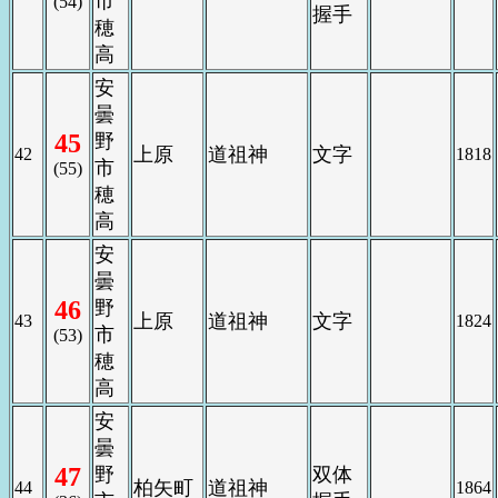
市
(54)
握手
穂
高
安
曇
45
野
上原
道祖神
文字
42
1818
市
(55)
穂
高
安
曇
46
野
上原
道祖神
文字
43
1824
市
(53)
穂
高
安
曇
47
野
双体
柏矢町
道祖神
44
1864